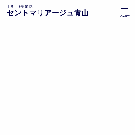
ＩＢＪ正規加盟店
セントマリアージュ青山
メニュー